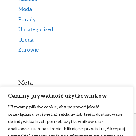
Moda
Porady
Uncategorized
Uroda
Zdrowie
Meta
Cenimy prywatność użytkowników
Zaloguj się
Używamy plików cookie, aby poprawić jakość
Kanał wpisów
przeglądania, wyświetlać reklamy lub treści dostosowane
ℹ W ramach tej strony stosujemy pliki cookies.
Kanał komentarzy
do indywidualnych potrzeb użytkowników oraz
Korzystanie z niej bez zmiany ustawień cookies
analizować ruch na stronie. Kliknięcie przycisku „Akceptuj
WordPress.org
oznacza, że będą one zamieszczane w tym urządzeniu