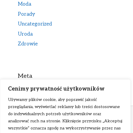
Moda
Porady
Uncategorized
Uroda
Zdrowie
Meta
Cenimy prywatność użytkowników
Zaloguj się
Używamy plików cookie, aby poprawić jakość
Kanał wpisów
przeglądania, wyświetlać reklamy lub treści dostosowane
ℹ W ramach tej strony stosujemy pliki cookies.
Kanał komentarzy
do indywidualnych potrzeb użytkowników oraz
Korzystanie z niej bez zmiany ustawień cookies
analizować ruch na stronie. Kliknięcie przycisku „Akceptuj
WordPress.org
oznacza, że będą one zamieszczane w tym urządzeniu
wszystkie” oznacza zgodę na wykorzystywanie przez nas