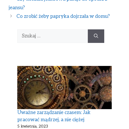
jeansu?
Co zrobić żeby papryka dojrzała w domu?
Uważne zarządzanie czasem: Jak
pracować mądrzej, a nie ciężej
5 kwietnia, 2023