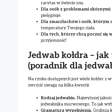
rarytas w świecie snu.
Dla osób z problemami skórnymi:
pielęgnuje.
Dla zmarzluchów i osób, którym ci
temperatury Twojego ciała.
Dla tych, którzy chcą poczuć się 
przyjemność!
Jedwab kołdra – jak
(poradnik dla jedwa
Na rynku dostępnych jest wiele kołder z
zwrócić uwagę na kilka kwestii:
Rodzaj jedwabiu.
Najwyższej jakoś
jedwabnika morwowego. To jak wybó
Gramatura wypełnienia.
Grubsza ko