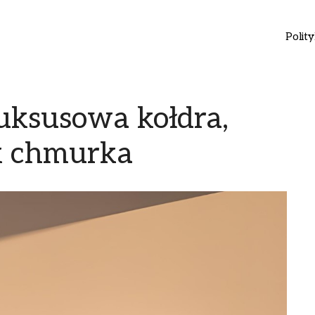
Polit
uksusowa kołdra,
ak chmurka