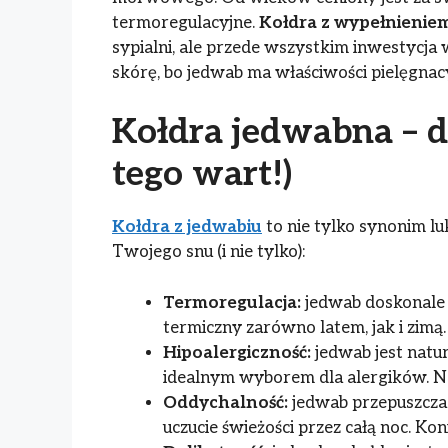
termoregulacyjne.
Kołdra z wypełnieni
sypialni, ale przede wszystkim inwestycja
skórę, bo jedwab ma właściwości pielęgnac
Kołdra jedwabna – dl
tego wart!)
Kołdra z jedwabiu
to nie tylko synonim lu
Twojego snu (i nie tylko):
Termoregulacja:
jedwab doskonale 
termiczny zarówno latem, jak i zimą
Hipoalergiczność:
jedwab jest natur
idealnym wyborem dla alergików. Nar
Oddychalność:
jedwab przepuszcza 
uczucie świeżości przez całą noc. Ko