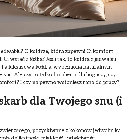
 jedwabiu? O kołdrze, która zapewni Ci komfort
 Ci wstać z łóżka? Jeśli tak, to kołdra z jedwabiu
 Ta luksusowa kołdra, wypełniona naturalnym
snu. Ale czy to tylko fanaberia dla bogaczy, czy
omfort? I czy na pewno wstaniesz rano do pracy?
skarb dla Twojego snu (i
 zwierzęcego, pozyskiwane z kokonów jedwabnika
ją delikatność, miękkość i właściwości