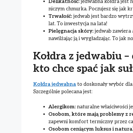
Delikatność:
jedwabna kołdra jest n
niczym chmurka. Poczujesz się jak kr
Trwałość:
jedwab jest bardzo wytrzy
lat. To inwestycja na lata!
Pielęgnacja skóry:
jedwab zawiera 
nawilżając ją i wygładzając. To jak n
Kołdra z jedwabiu – 
kto chce spać jak suł
Kołdra jedwabna
to doskonały wybór dla 
Szczególnie polecana jest:
Alergikom:
naturalne właściwości j
Osobom, które mają problemy z re
zapewni komfort termiczny przez ca
Osobom ceniącym luksus i natural