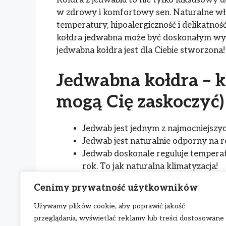
Kołdra z jedwabiu to nie tylko luksusowy d
w zdrowy i komfortowy sen. Naturalne wła
temperatury, hipoalergiczność i delikatność.
kołdra jedwabna może być doskonałym wybore
jedwabna kołdra jest dla Ciebie stworzona!
Jedwabna kołdra – k
mogą Cię zaskoczyć)
Jedwab jest jednym z najmocniejszyc
Jedwab jest naturalnie odporny na roz
Jedwab doskonale reguluje temperatu
rok. To jak naturalna klimatyzacja!
Już w starożytnych Chinach jedwab
Cenimy prywatność użytkowników
najbogatszych. Teraz Ty też możesz p
Jedwab jest wykorzystywany nie tylk
Używamy plików cookie, aby poprawić jakość
medycynie. To prawdziwy skarb nat
przeglądania, wyświetlać reklamy lub treści dostosowane