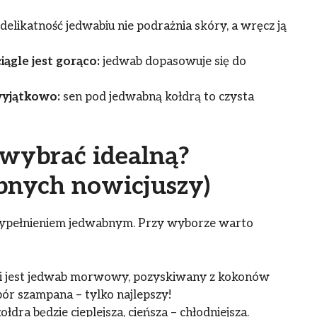
delikatność jedwabiu nie podrażnia skóry, a wręcz ją
ągle jest gorąco:
jedwab dopasowuje się do
wyjątkowo:
sen pod jedwabną kołdrą to czysta
 wybrać idealną?
bnych nowicjuszy)
 wypełnieniem jedwabnym. Przy wyborze warto
ci jest jedwab morwowy, pozyskiwany z kokonów
r szampana – tylko najlepszy!
łdra będzie cieplejsza, cieńsza – chłodniejsza.