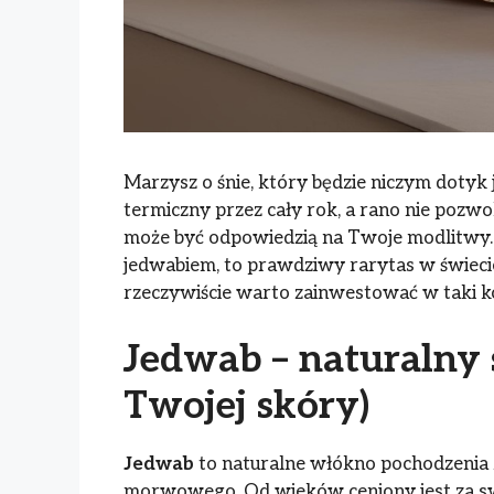
Marzysz o śnie, który będzie niczym dotyk
termiczny przez cały rok, a rano nie pozwoli
może być odpowiedzią na Twoje modlitwy.
jedwabiem, to prawdziwy rarytas w świecie 
rzeczywiście warto zainwestować w taki k
Jedwab – naturalny 
Twojej skóry)
Jedwab
to naturalne włókno pochodzenia
morwowego. Od wieków ceniony jest za swo