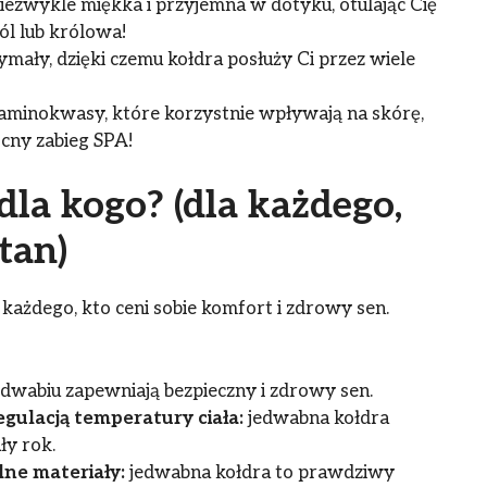
iezwykle miękka i przyjemna w dotyku, otulając Cię
ól lub królowa!
mały, dzięki czemu kołdra posłuży Ci przez wiele
aminokwasy, które korzystnie wpływają na skórę,
ocny zabieg SPA!
dla kogo? (dla każdego,
tan)
każdego, kto ceni sobie komfort i zdrowy sen.
edwabiu zapewniają bezpieczny i zdrowy sen.
gulacją temperatury ciała:
jedwabna kołdra
ły rok.
ne materiały:
jedwabna kołdra to prawdziwy