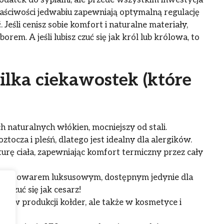
odatek do sypialni, ale przede wszystkim inwestycja
ściwości jedwabiu zapewniają optymalną regulację
 Jeśli cenisz sobie komfort i naturalne materiały,
m. A jeśli lubisz czuć się jak król lub królowa, to
ilka ciekawostek (które
h naturalnych włókien, mocniejszy od stali.
tocza i pleśń, dlatego jest idealny dla alergików.
rę ciała, zapewniając komfort termiczny przez cały
 był towarem luksusowym, dostępnym jedynie dla
oczuć się jak cesarz!
o w produkcji kołder, ale także w kosmetyce i
ury!