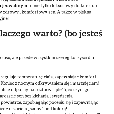
em jedwabnym
to nie tylko luksusowy dodatek do
 w zdrowy i komfortowy sen. A także w piękną
yjne!
aczego warto? (bo jesteś
ksusu, ale przede wszystkim szereg korzyści dla
reguluje temperaturę ciała, zapewniając komfort
. Koniec z nocnym odkrywaniem się i marznięciem!
alnie odporny na roztocza i pleśń, co czyni go
eszcie sen bez kichania i swędzenia!
powietrze, zapobiegając poceniu się i zapewniając
niec z uczuciem „sauny” pod kołdrą!