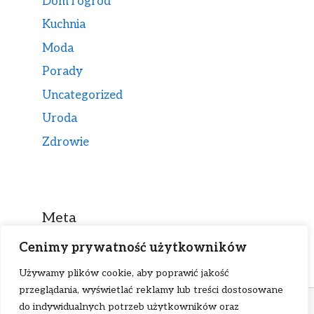
Dom i ogród
Kuchnia
Moda
Porady
Uncategorized
Uroda
Zdrowie
Meta
Cenimy prywatność użytkowników
Zaloguj się
Używamy plików cookie, aby poprawić jakość
Kanał wpisów
przeglądania, wyświetlać reklamy lub treści dostosowane
ℹ W ramach tej strony stosujemy pliki cookies.
Kanał komentarzy
do indywidualnych potrzeb użytkowników oraz